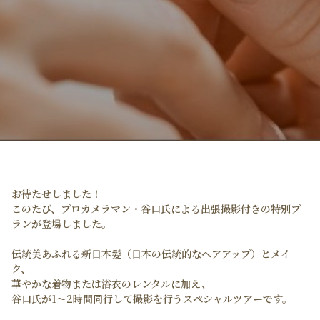
お待たせしました！
このたび、
プロカメラマン・谷口氏
による
出張撮影付きの特別プ
ラン
が登場しました。
伝統美あふれる
新日本髪（日本の伝統的なヘアアップ）とメイ
ク、
華やかな着物または浴衣のレンタル
に加え、
谷口氏が
1〜2時間同行して撮影を行うスペシャルツアー
です。