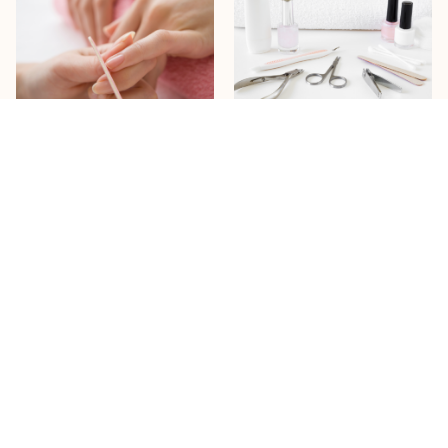
他店でケアしていましたが、こ
重症でも受け入れていただき、
ちらに来て、噛み癖が治りまし
綺麗な指先になりました。
た！
S.Tさん/30代 女性
T.Tさん/40代 女性
挙式の半年前からエデンに通い
どこに行っても治らないと思っ
始めました。とてもこの腫れた
ていましたが、エデンさんに来
ひどい指先では指輪の交換はし
て、深爪だけでなく、幼少の頃
たくないと検索しましたら、私
からの噛み癖まで直してもらっ
のようなひどい状態でも受け入
て本当によかったです。噛み癖
れ可能だということを知り、藁
って治るんですね。
をも縋る思いで来店した時のこ
とを今でも覚えています。 […]
More
More