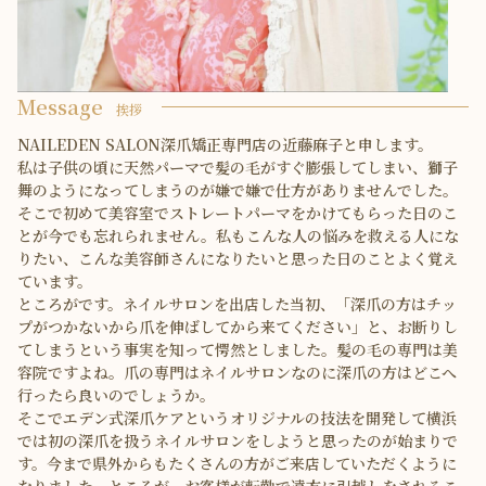
Message
挨拶
NAILEDEN SALON深爪矯正専門店の近藤麻子と申します。
私は子供の頃に天然パーマで髪の毛がすぐ膨張してしまい、獅子
舞のようになってしまうのが嫌で嫌で仕方がありませんでした。
そこで初めて美容室でストレートパーマをかけてもらった日のこ
とが今でも忘れられません。私もこんな人の悩みを救える人にな
りたい、こんな美容師さんになりたいと思った日のことよく覚え
ています。
ところがです。ネイルサロンを出店した当初、「深爪の方はチッ
プがつかないから爪を伸ばしてから来てください」と、お断りし
てしまうという事実を知って愕然としました。髪の毛の専門は美
容院ですよね。爪の専門はネイルサロンなのに深爪の方はどこへ
行ったら良いのでしょうか。
そこでエデン式深爪ケアというオリジナルの技法を開発して横浜
では初の深爪を扱うネイルサロンをしようと思ったのが始まりで
す。今まで県外からもたくさんの方がご来店していただくように
なりました。ところが、お客様が転勤で遠方に引越しをされるこ