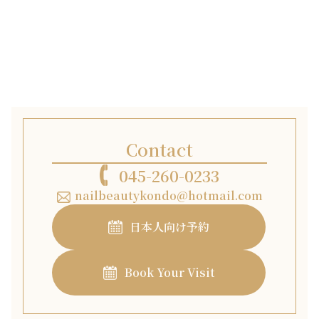
Contact
045-260-0233
nailbeautykondo@hotmail.com
日本人向け予約
Book Your Visit